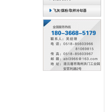
飞灰/煤粉/取样冷却器