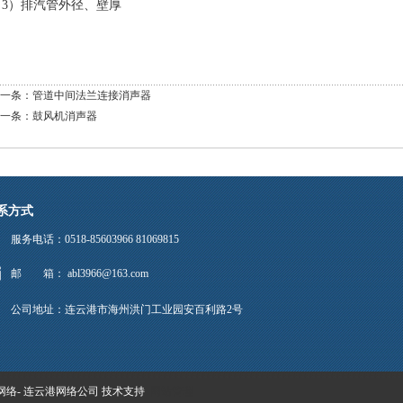
（3）排汽管外径、壁厚
一条：
管道中间法兰连接消声器
一条：
鼓风机消声器
系方式
服务电话：0518-85603966 81069815
邮 箱： abl3966@163.com
公司地址：连云港市海州洪门工业园安百利路2号
网络
-
连云港网络公司
技术支持
网站管理