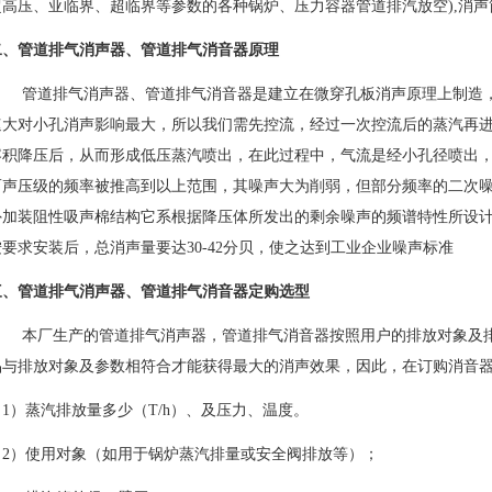
超高压、亚临界、超临界等参数的各种锅炉、压力容器管道排汽放空),消
二、管道排气消声器、管道排气消音器原理
管道排气消声器、管道排气消音器是建立在微穿孔板消声原理上制造
速大对小孔消声影响最大，所以我们需先控流，经过一次控流后的蒸汽再
容积降压后，从而形成低压蒸汽喷出，在此过程中，气流是经小孔径喷出
而声压级的频率被推高到以上范围，其噪声大为削弱，但部分频率的二次
外加装阻性吸声棉结构它系根据降压体所发出的剩余噪声的频谱特性所设
按要求安装后，总消声量要达30-42分贝，使之达到工业企业噪声标准
三、管道排气消声器、管道排气消音器定购选型
本厂生产的管道排气消声器，管道排气消音器按照用户的排放对象及
品与排放对象及参数相符合才能获得最大的消声效果，因此，在订购消音
（1）蒸汽排放量多少（
T/h
）、
及压力、温度。
（2）使用对象（如用于锅炉蒸汽排量或安全阀排放等）；