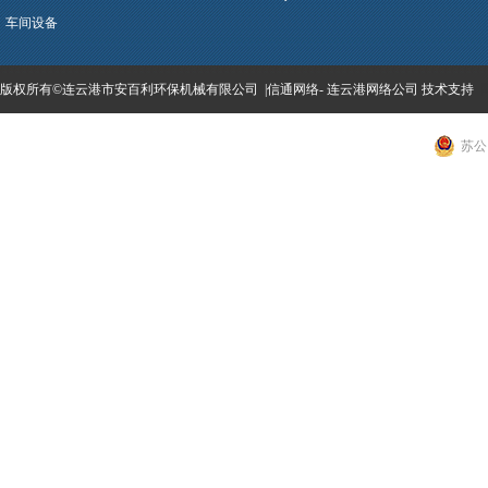
车间设备
版权所有©连云港市安百利环保机械有限公司 |
信通网络
-
连云港网络公司
技术支持
苏公网