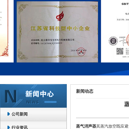
新闻动态
公司新闻
蒸气消声器
其蒸汽放空既应避
行业资讯