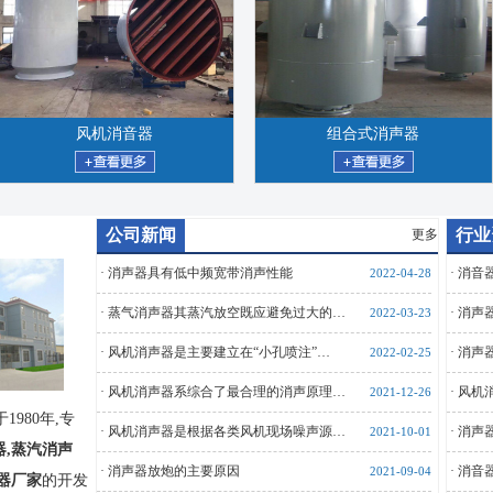
风机消音器
组合式消声器
公司新闻
行业
更多
·
消声器具有低中频宽带消声性能
·
消音
2022-04-28
·
蒸气消声器其蒸汽放空既应避免过大的…
·
消声
2022-03-23
·
风机消声器是主要建立在“小孔喷注”…
·
消声
2022-02-25
·
风机消声器系综合了最合理的消声原理…
·
风机
2021-12-26
980年,专
·
风机消声器是根据各类风机现场噪声源…
·
消声
2021-10-01
器,蒸汽消声
·
消声器放炮的主要原因
·
消音
2021-09-04
音器厂家
的开发